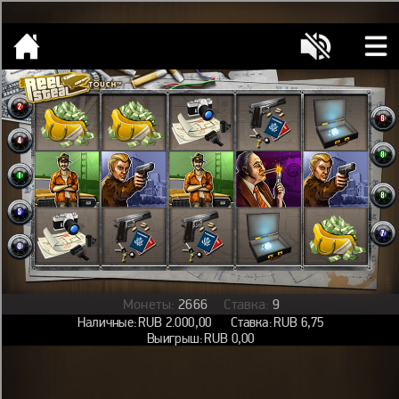
[object HTMLMetaElement]
пополнить счет